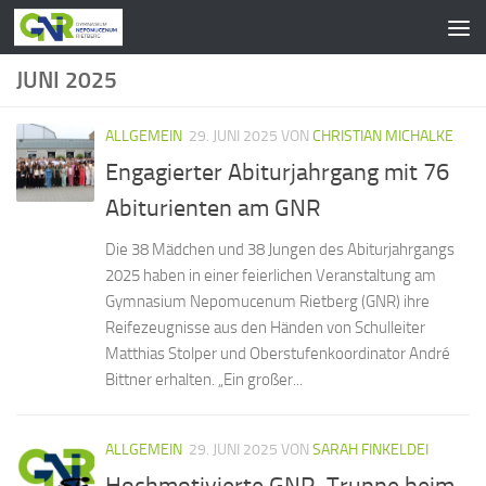
Zum Inhalt springen
JUNI 2025
ALLGEMEIN
29. JUNI 2025
VON
CHRISTIAN MICHALKE
Engagierter Abiturjahrgang mit 76
Abiturienten am GNR
Die 38 Mädchen und 38 Jungen des Abiturjahrgangs
2025 haben in einer feierlichen Veranstaltung am
Gymnasium Nepomucenum Rietberg (GNR) ihre
Reifezeugnisse aus den Händen von Schulleiter
Matthias Stolper und Oberstufenkoordinator André
Bittner erhalten. „Ein großer...
ALLGEMEIN
29. JUNI 2025
VON
SARAH FINKELDEI
Hochmotivierte GNR-Truppe beim