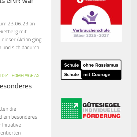
Das GNR war
zum 23.06.23 an
Rietberg mit
dieser Aktion ging
n und sich dadurch
LDIZ - HOMEPAGE AG
besonderes
tten die
7d ein besonderes
Initiative
lentierten