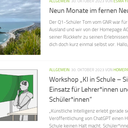
ALLGEMEIN
30. OKTOBER 2023
VON
ESMA YI
Neun Monate im fernen Ne
Der Q1-Schüler Tom vom GNR war für
Ausland und wir von der Homepage AG
seiner Rückkehr zu seinen Erlebnissen
dich doch kurz einmal selbst vor. Hallo,.
ALLGEMEIN
30. OKTOBER 2023
VON
HOMEPA
Workshop „KI in Schule – S
Einsatz für Lehrer*innen un
Schüler*innen“
„Künstliche Intelligenz erlebt gerade s
Veröffentlichung von ChatGPT einen H
Schule keinen Halt macht. Schüler*inn