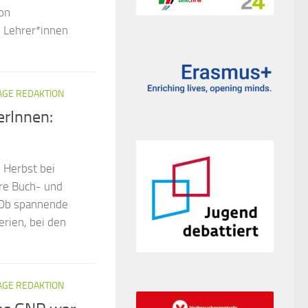
von
. Lehrer*innen
GE REDAKTION
erInnen:
m Herbst bei
re Buch- und
! Ob spannende
rien, bei den
GE REDAKTION