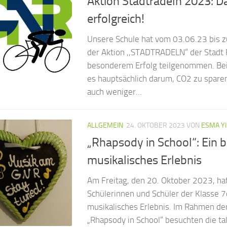
Aktion Stadtradeln 2023: 
erfolgreich!
Unsere Schule hat vom 03.06.23 bis 
der Aktion ,,STADTRADELN“ der Stadt 
besonderem Erfolg teilgenommen. Bei 
es hauptsächlich darum, CO2 zu spare
auch weniger...
ALLGEMEIN
24. OKTOBER 2023
VON
ESMA YI
„Rhapsody in School“: Ein 
musikalisches Erlebnis
Am Freitag, den 20. Oktober 2023, ha
Schülerinnen und Schüler der Klasse 
musikalisches Erlebnis. Im Rahmen der 
„Rhapsody in School“ besuchten die ta