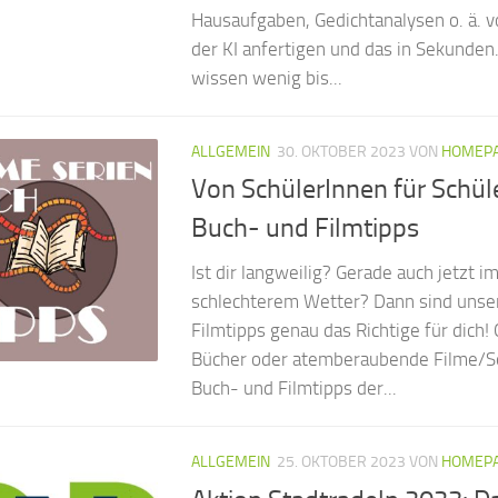
Hausaufgaben, Gedichtanalysen o. ä. 
der KI anfertigen und das in Sekunden
wissen wenig bis...
ALLGEMEIN
30. OKTOBER 2023
VON
HOMEPA
Von SchülerInnen für Schül
Buch- und Filmtipps
Ist dir langweilig? Gerade auch jetzt i
schlechterem Wetter? Dann sind unse
Filmtipps genau das Richtige für dich
Bücher oder atemberaubende Filme/Se
Buch- und Filmtipps der...
ALLGEMEIN
25. OKTOBER 2023
VON
HOMEPA