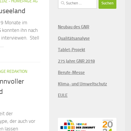
Suchen
LDIZ - HOMEPAGE AG
nach:
useeland
 9 Monate im
Neubau des GNR
 konnten ihn nach
 interviewen. Stell
Qualitätsanalyse
..
Tablet-Projekt
275 Jahre GNR 2018
GE REDAKTION
Berufe-Messe
innvoller
Klima- und Umweltschutz
d
EULE
eit der
ype, der auch vor
en lassen