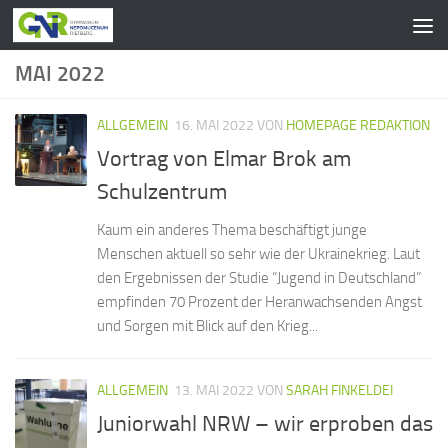
Zum Inhalt springen
MAI 2022
ALLGEMEIN
16. MAI 2022
VON
HOMEPAGE REDAKTION
Vortrag von Elmar Brok am
Schulzentrum
Kaum ein anderes Thema beschäftigt junge
Menschen aktuell so sehr wie der Ukrainekrieg. Laut
den Ergebnissen der Studie “Jugend in Deutschland”
empfinden 70 Prozent der Heranwachsenden Angst
und Sorgen mit Blick auf den Krieg...
ALLGEMEIN
13. MAI 2022
VON
SARAH FINKELDEI
Juniorwahl NRW – wir erproben das