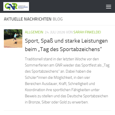
Zum Inhalt springen
AKTUELLE NACHRICHTEN
BLOG
ALLGEMEIN
24. JULI 2026
VON
SARAH FINKELDEI
Sport, Spaß und starke Leistungen
beim „Tag des Sportabzeichens“
Traditionell stand in der letzten Woche vor den
Sommerferien am GNR wieder das Sportfest als „Tag
des Sportabzeichens“ an. Dabei haben die
Schüler*innen die Möglichkeit, in den vier
Bereichen Ausdauer, Kraft, Schnelligkeit und
Koordination ihre sportlichen Fähigkeiten unter
Beweis zu stellen und das Deutsche Sportabzeichen
in Bronze, Silber oder Gold zu erwerben.