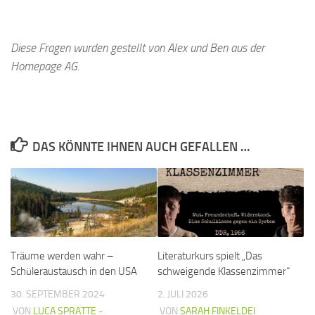
Diese Fragen wurden gestellt von Alex und Ben aus der
Homepage AG
.
DAS KÖNNTE IHNEN AUCH GEFALLEN …
Träume werden wahr –
Literaturkurs spielt „Das
Schüleraustausch in den USA
schweigende Klassenzimmer“
30. SEPTEMBER 2024
2. JULI 2026
VON
LUCA SPRATTE -
VON
SARAH FINKELDEI