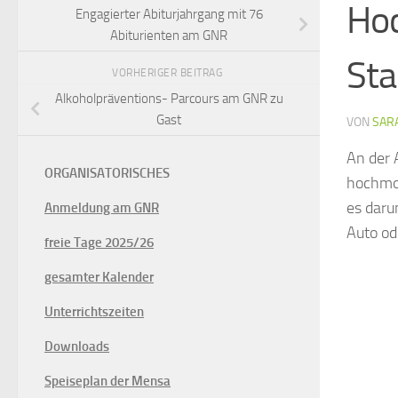
Hoc
Engagierter Abiturjahrgang mit 76
Abiturienten am GNR
Sta
VORHERIGER BEITRAG
Alkoholpräventions- Parcours am GNR zu
Gast
VON
SARA
An der 
ORGANISATORISCHES
hochmot
es daru
Anmeldung am GNR
Auto od
freie Tage 2025/26
gesamter Kalender
Unterrichtszeiten
Downloads
Speiseplan der Mensa