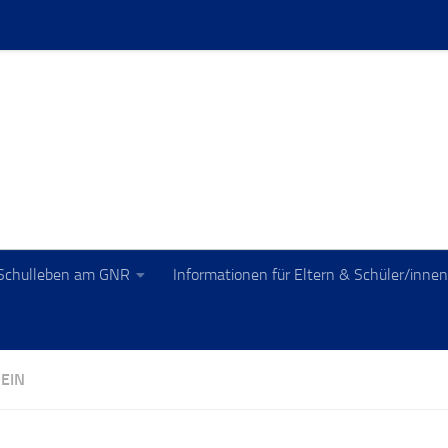
Schulleben am GNR
Informationen für Eltern & Schüler/innen
EIN