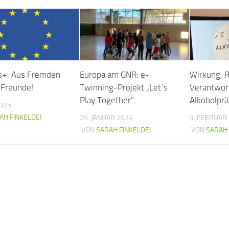
s+: Aus Fremden
Europa am GNR: e-
Wirkung, R
Freunde!
Twinning-Projekt „Let´s
Verantwor
Play Together“
Alkoholpr
2025
AH FINKELDEI
25. JANUAR 2024
3. FEBRUAR
VON
SARAH FINKELDEI
VON
SARAH 