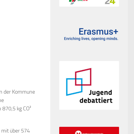
z in der Kommune
he
n 870,5 kg CO²
 mit über 574