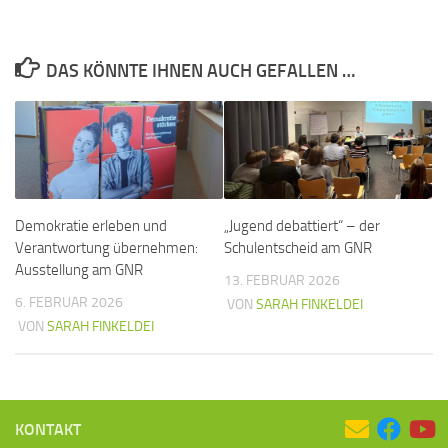
DAS KÖNNTE IHNEN AUCH GEFALLEN …
Demokratie erleben und
„Jugend debattiert“ – der
Verantwortung übernehmen:
Schulentscheid am GNR
Ausstellung am GNR
13. FEBRUAR 2026
6. FEBRUAR 2026
VON
SARAH FINKELDEI
VON
SARAH FINKELDEI
KONTAKT