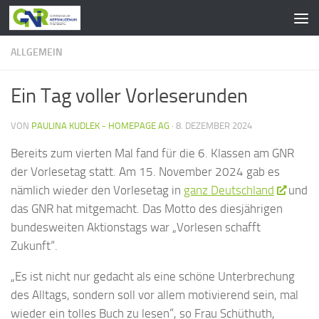
Zum Inhalt springen
ALLGEMEIN
Ein Tag voller Vorleserunden
VON
PAULINA KUDLEK - HOMEPAGE AG
·
8. DEZEMBER 2024
Bereits zum vierten Mal fand für die 6. Klassen am GNR
der Vorlesetag statt. Am 15. November 2024 gab es
nämlich wieder den Vorlesetag in
ganz Deutschland
und
das GNR hat mitgemacht. Das Motto des diesjährigen
bundesweiten Aktionstags war „Vorlesen schafft
Zukunft“.
„Es ist nicht nur gedacht als eine schöne Unterbrechung
des Alltags, sondern soll vor allem motivierend sein, mal
wieder ein tolles Buch zu lesen“, so Frau Schüthuth,