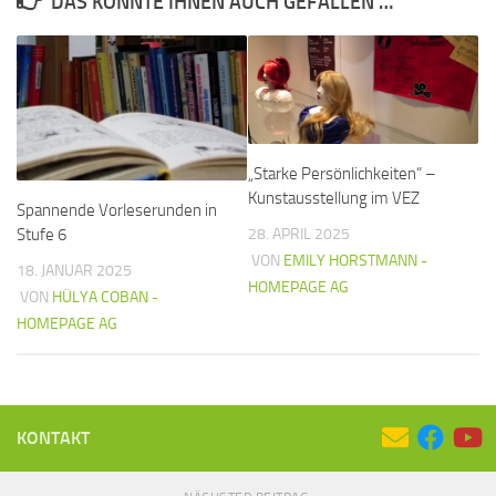
DAS KÖNNTE IHNEN AUCH GEFALLEN …
„Starke Persönlichkeiten“ –
Kunstausstellung im VEZ
Spannende Vorleserunden in
Stufe 6
28. APRIL 2025
VON
EMILY HORSTMANN -
18. JANUAR 2025
HOMEPAGE AG
VON
HÜLYA COBAN -
HOMEPAGE AG
KONTAKT