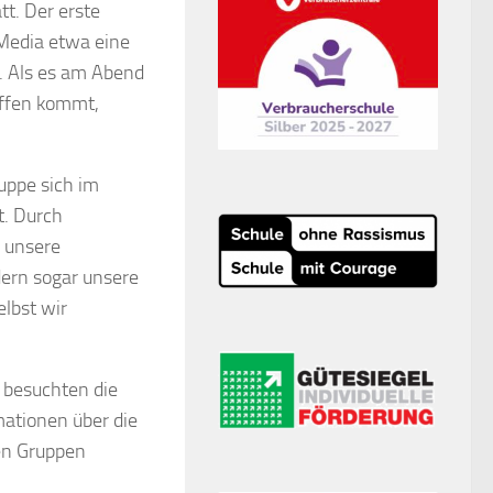
tt. Der erste
Media etwa eine
. Als es am Abend
effen kommt,
uppe sich im
t. Durch
r unsere
ern sogar unsere
elbst wir
 besuchten die
mationen über die
nen Gruppen