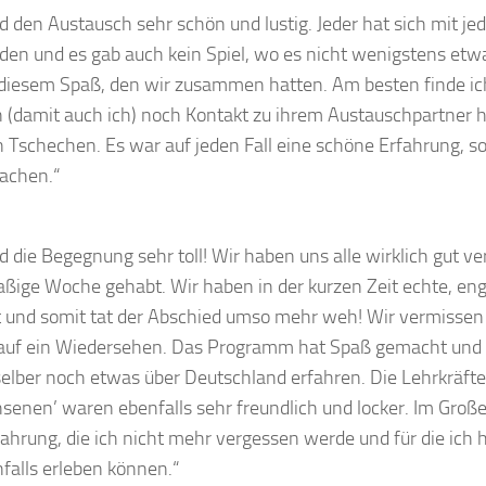
nd den Austausch sehr schön und lustig. Jeder hat sich mit je
den und es gab auch kein Spiel, wo es nicht wenigstens etwa
iesem Spaß, den wir zusammen hatten. Am besten finde ich
 (damit auch ich) noch Kontakt zu ihrem Austauschpartner 
 Tschechen. Es war auf jeden Fall eine schöne Erfahrung, s
achen.“
nd die Begegnung sehr toll! Wir haben uns alle wirklich gut v
aßige Woche gehabt. Wir haben in der kurzen Zeit echte, en
t und somit tat der Abschied umso mehr weh! Wir vermissen 
auf ein Wiedersehen. Das Programm hat Spaß gemacht und
elber noch etwas über Deutschland erfahren. Die Lehrkräft
senen’ waren ebenfalls sehr freundlich und locker. Im Gro
fahrung, die ich nicht mehr vergessen werde und für die ich 
nfalls erleben können.“