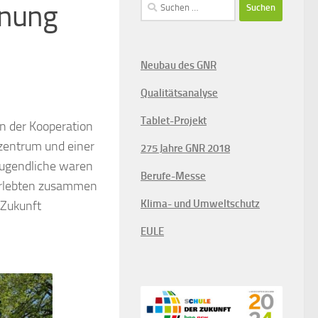
Suchen
gnung
nach:
Neubau des GNR
Qualitätsanalyse
Tablet-Projekt
in der Kooperation
zentrum und einer
275 Jahre GNR 2018
Jugendliche waren
Berufe-Messe
 erlebten zusammen
Klima- und Umweltschutz
 Zukunft
EULE