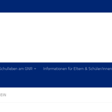
Schulleben am GNR
Informationen für Eltern & Schüler/innen
EIN