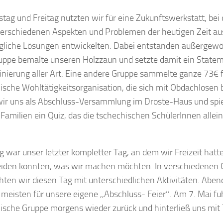
tag und Freitag nutzten wir für eine Zukunftswerkstatt, bei 
verschiedenen Aspekten und Problemen der heutigen Zeit a
liche Lösungen entwickelten. Dabei entstanden außergewöh
uppe bemalte unseren Holzzaun und setzte damit ein State
inierung aller Art. Eine andere Gruppe sammelte ganze 73€ f
ische Wohltätigkeitsorganisation, die sich mit Obdachlosen
wir uns als Abschluss-Versammlung im Droste-Haus und spi
Familien ein Quiz, das die tschechischen SchülerInnen allein
 war unser letzter kompletter Tag, an dem wir Freizeit hatt
iden konnten, was wir machen möchten. In verschiedenen
hten wir diesen Tag mit unterschiedlichen Aktivitäten. Ab
e meisten für unsere eigene ,,Abschluss- Feier‘‘. Am 7. Mai fu
ische Gruppe morgens wieder zurück und hinterließ uns mit 