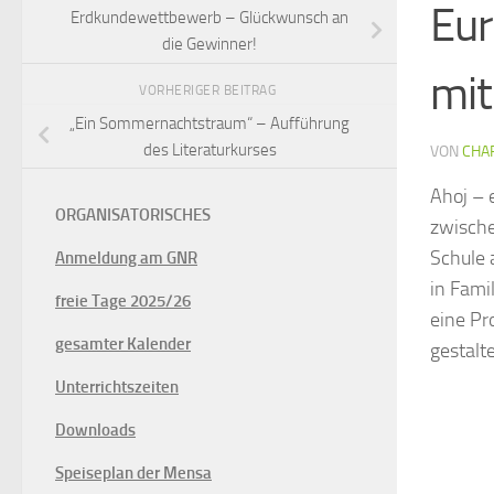
Eu
Erdkundewettbewerb – Glückwunsch an
die Gewinner!
mit
VORHERIGER BEITRAG
„Ein Sommernachtstraum“ – Aufführung
des Literaturkurses
VON
CHA
Ahoj – 
ORGANISATORISCHES
zwisch
Schule 
Anmeldung am GNR
in Fami
freie Tage 2025/26
eine Pr
gesamter Kalender
gestalt
Unterrichtszeiten
Downloads
Speiseplan der Mensa