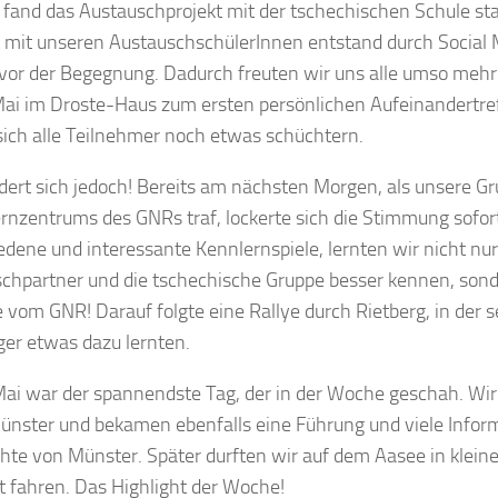
 fand das Austauschprojekt mit der tschechischen Schule sta
 mit unseren AustauschschülerInnen entstand durch Social 
or der Begegnung. Dadurch freuten wir uns alle umso mehr
Mai im Droste-Haus zum ersten persönlichen Aufeinandertr
sich alle Teilnehmer noch etwas schüchtern.
dert sich jedoch! Bereits am nächsten Morgen, als unsere Gr
ernzentrums des GNRs traf, lockerte sich die Stimmung sofor
edene und interessante Kennlernspiele, lernten wir nicht nu
chpartner und die tschechische Gruppe besser kennen, sond
 vom GNR! Darauf folgte eine Rallye durch Rietberg, in der s
ger etwas dazu lernten.
Mai war der spannendste Tag, der in der Woche geschah. Wir
ünster und bekamen ebenfalls eine Führung und viele Infor
hte von Münster. Später durften wir auf dem Aasee in klei
t fahren. Das Highlight der Woche!