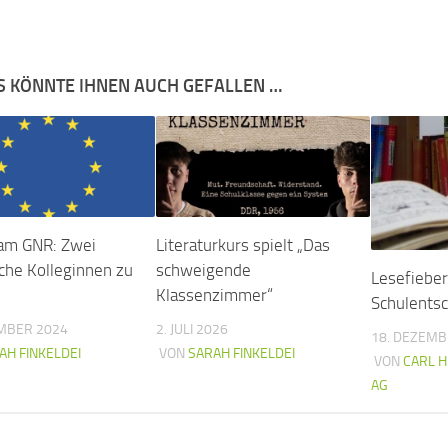
S KÖNNTE IHNEN AUCH GEFALLEN …
am GNR: Zwei
Literaturkurs spielt „Das
sche Kolleginnen zu
schweigende
Lesefiebe
Klassenzimmer“
Schulents
EMBER 2024
2. JULI 2026
18. DEZEMB
AH FINKELDEI
VON
SARAH FINKELDEI
VON
CARL 
AG