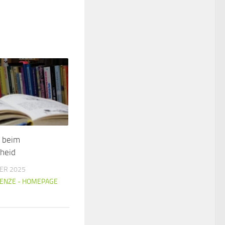
r beim
cheid
ER 2025
HENZE - HOMEPAGE