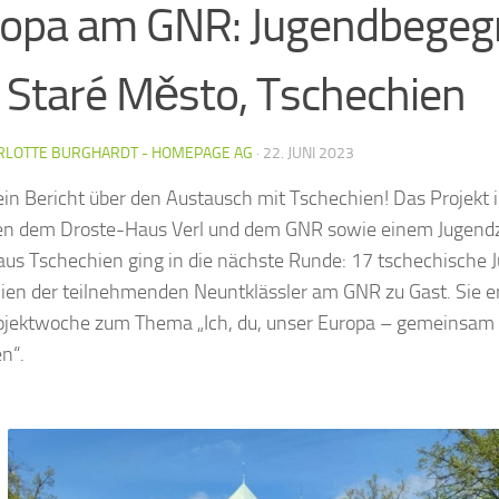
ropa am GNR: Jugendbege
 Staré Město, Tschechien
RLOTTE BURGHARDT - HOMEPAGE AG
·
22. JUNI 2023
ein Bericht über den Austausch mit Tschechien! Das Projekt 
en dem Droste-Haus Verl und dem GNR sowie einem Jugend
aus Tschechien ging in die nächste Runde: 17 tschechische 
lien der teilnehmenden Neuntklässler am GNR zu Gast. Sie
ojektwoche zum Thema „Ich, du, unser Europa – gemeinsam
en“.