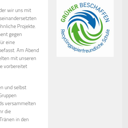
der wir uns mit
useinandersetzten
nliche Projekte.
ment gegen
ür eine
 befasst. Am Abend
elten mit unseren
e vorbereitet
en und selbst
 Gruppen
ends versammelten
hr die
Tränen in den