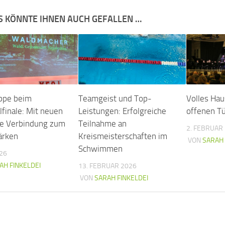
S KÖNNTE IHNEN AUCH GEFALLEN …
ppe beim
Teamgeist und Top-
Volles Hau
lfinale: Mit neuen
Leistungen: Erfolgreiche
offenen Tü
ie Verbindung zum
Teilnahme an
2. FEBRUAR
ärken
Kreismeisterschaften im
VON
SARAH 
Schwimmen
026
AH FINKELDEI
13. FEBRUAR 2026
VON
SARAH FINKELDEI