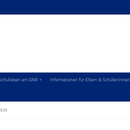
Schulleben am GNR
Informationen für Eltern & Schüler/innen
EIN