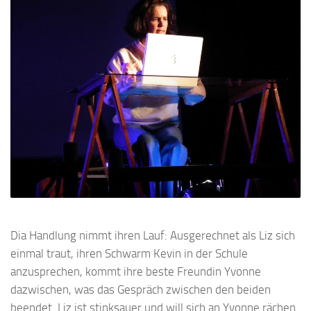
Dia Handlung nimmt ihren Lauf: Ausgerechnet als Liz sich
einmal traut, ihren Schwarm Kevin in der Schule
anzusprechen, kommt ihre beste Freundin Yvonne
dazwischen, was das Gespräch zwischen den beiden
beendet. Liz ist stinksauer und will sich an Yvonne rächen.