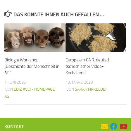
DAS KÖNNTE IHNEN AUCH GEFALLEN …
Biologie Workshop:
Europa am GNR: deutsch-
„Geschichte der Menschheit in
tschechischer Video-
3D“
Kochabend
1. JUNI 2025
13. MÄRZ 2023
VON
EDIZ AVCI - HOMEPAGE
VON
SARAH FINKELDEI
AG
KONTAKT