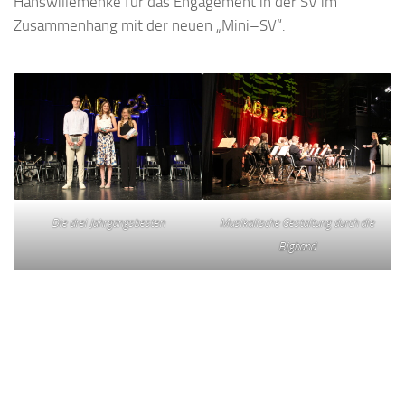
Hanswillemenke für das Engagement in der SV im
Zusammenhang mit der neuen „Mini–SV“.
Die drei Jahrgangsbesten
Musikalische Gestaltung durch die
Bigband