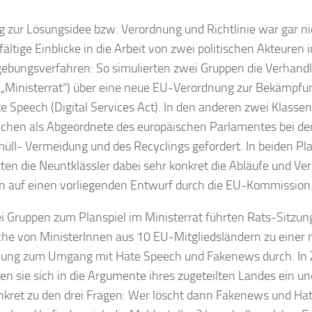
 zur Lösungsidee bzw. Verordnung und Richtlinie war gar nic
lfältige Einblicke in die Arbeit von zwei politischen Akteuren
ebungsverfahren: So simulierten zwei Gruppen die Verhand
(„Ministerrat“) über eine neue EU-Verordnung zur Bekämpf
e Speech (Digital Services Act). In den anderen zwei Klass
ichen als Abgeordnete des europäischen Parlamentes bei der
müll- Vermeidung und des Recyclings gefordert. In beiden Pl
rten die Neuntklässler dabei sehr konkret die Abläufe und Ve
n auf einen vorliegenden Entwurf durch die EU-Kommission
i Gruppen zum Planspiel im Ministerrat führten Rats-Sitzun
he von MinisterInnen aus 10 EU-Mitgliedsländern zu einer
nung zum Umgang mit Hate Speech und Fakenews durch. In
ten sie sich in die Argumente ihres zugeteilten Landes ein u
nkret zu den drei Fragen: Wer löscht dann Fakenews und Ha