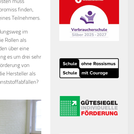
risten muss
promiss finden,
eines Teilnehmers.
idungsweg im
e Rollen als
den über eine
ing es um drei sehr
Förderung von
 Hersteller als
nststoffabfällen?