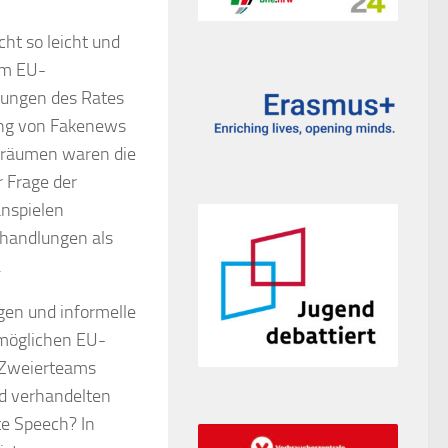
ht so leicht und
 im EU-
lungen des Rates
ung von Fakenews
enräumen waren die
 Frage der
anspielen
rhandlungen als
.
gen und informelle
 möglichen EU-
 Zweierteams
nd verhandelten
te Speech? In