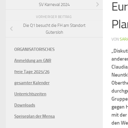
Eur
SV Karneval 2024
VORHERIGER BEITRAG
Pla
Die Q1 besucht die FH am Standort
Gütersloh
VON
SARA
ORGANISATORISCHES
„Diskut
anderer
Anmeldung am GNR
Claudia
freie Tage 2025/26
Neuntkl
Oberthe
gesamter Kalender
durchge
Unterrichtszeiten
Gruppen
Downloads
gegen 
mit der
Speiseplan der Mensa
den We