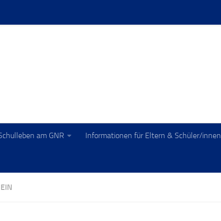
Schulleben am GNR
Informationen für Eltern & Schüler/innen
EIN