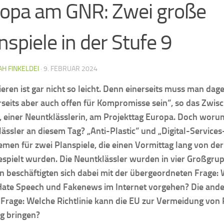
opa am GNR: Zwei große
nspiele in der Stufe 9
H FINKELDEI
·
9. FEBRUAR 2024
ieren ist gar nicht so leicht. Denn einerseits muss man da
seits aber auch offen für Kompromisse sein“, so das Zwisc
, einer Neuntklässlerin, am Projekttag Europa. Doch worum
ässler an diesem Tag? „Anti-Plastic“ und „Digital-Services
men für zwei Planspiele, die einen Vormittag lang von de
spielt wurden. Die Neuntklässler wurden in vier Großgrup
 beschäftigten sich dabei mit der übergeordneten Frage: 
Hate Speech und Fakenews im Internet vorgehen? Die and
 Frage: Welche Richtlinie kann die EU zur Vermeidung von 
g bringen?