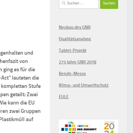
Suchen
nach:
Neubau des GNR
Qualitätsanalyse
Tablet-Projekt
gegenhalten und
henfazit von
275 Jahre GNR 2018
 ging es für die
Berufe-Messe
-Act“ lauteten die
Klima- und Umweltschutz
r kompletten Stufe
pen geteilt: Zwei
EULE
Wie kann die EU
eren zwei Gruppen
Plastikmüll auf