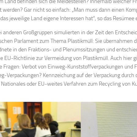
 Land befinden sich die Meldestellen? Innerhalb welcher F
t werden? Gar nicht so einfach: „Man muss dann einen Kom
das jeweilige Land eigene Interessen hat“, so das Resümee 
i anderen Großgruppen simulierten in der Zeit den Entsche
schen Parlament zum Thema Plastikmüll: Sie übernahmen di
nete in den Fraktions- und Plenumssitzungen und entschie
e EU-Richtlinie zur Vermeidung von Plastikmüll. Auch hier g
e Fragen: Verbot von Einweg-Kunststoffverpackungen und 
-Verpackungen? Kennzeichung auf der Verpackung durch die
? Nationales oder EU-weites Verfahren zum Recycling von Ku